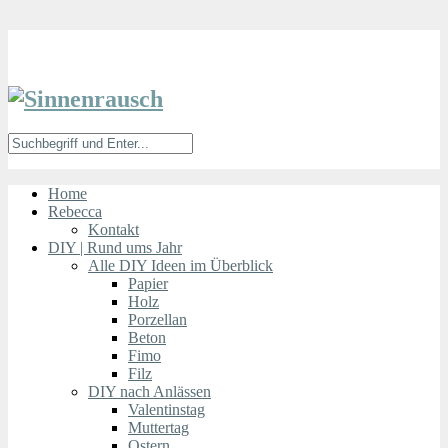
Home
Rebecca
Kontakt
DIY | Rund ums Jahr
Alle DIY Ideen im Überblick
Papier
Holz
Porzellan
Beton
Fimo
Filz
DIY nach Anlässen
Valentinstag
Muttertag
Ostern