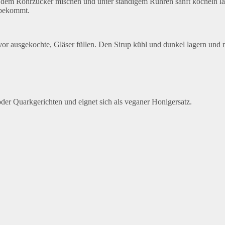
 dem Rohrzucker mischen und unter ständigem Rühren sanft köcheln las
 bekommt.
uvor ausgekochte, Gläser füllen. Den Sirup kühl und dunkel lagern u
er Quarkgerichten und eignet sich als veganer Honigersatz.