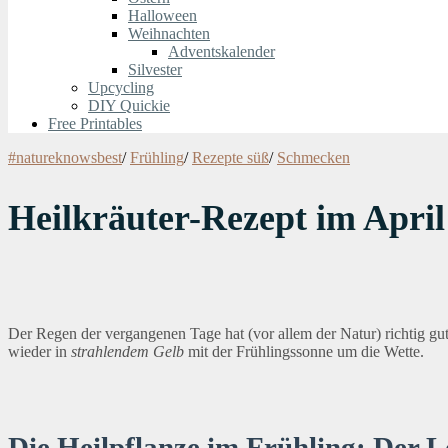
Halloween
Weihnachten
Adventskalender
Silvester
Upcycling
DIY Quickie
Free Printables
#natureknowsbest
/
Frühling
/
Rezepte süß
/
Schmecken
Heilkräuter-Rezept im Apri
Der Regen der vergangenen Tage hat (vor allem der Natur) richtig gu
wieder in
strahlendem Gelb
mit der Frühlingssonne um die Wette.
Die Heilpflanze im Frühling: Der