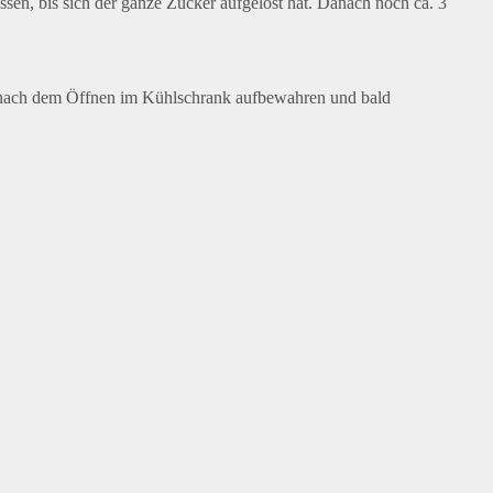
sen, bis sich der ganze Zucker aufgelöst hat. Danach noch ca. 3
nd nach dem Öffnen im Kühlschrank aufbewahren und bald