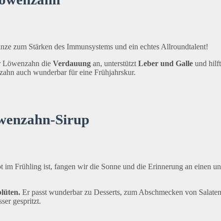
anze zum Stärken des Immunsystems und ein echtes Allroundtalent!
er Löwenzahn die
Verdauung
an, unterstützt
Leber und Galle
und hilf
zahn auch wunderbar für eine Frühjahrskur.
öwenzahn-Sirup
pt im Frühling ist, fangen wir die Sonne und die Erinnerung an einen
blüten.
Er passt wunderbar zu Desserts, zum Abschmecken von Salaten,
er gespritzt.