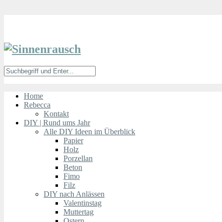
Home
Rebecca
Kontakt
DIY | Rund ums Jahr
Alle DIY Ideen im Überblick
Papier
Holz
Porzellan
Beton
Fimo
Filz
DIY nach Anlässen
Valentinstag
Muttertag
Ostern