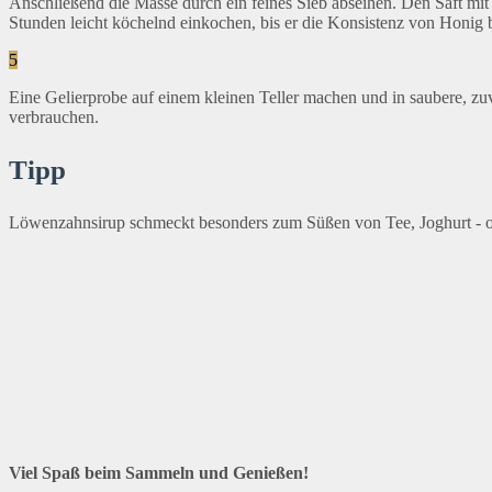
Anschließend die Masse durch ein feines Sieb abseihen. Den Saft mit
Stunden leicht köchelnd einkochen, bis er die Konsistenz von Honig
5
Eine Gelierprobe auf einem kleinen Teller machen und in saubere, z
verbrauchen.
Tipp
Löwenzahnsirup schmeckt besonders zum Süßen von Tee, Joghurt - od
Viel Spaß beim Sammeln und Genießen!