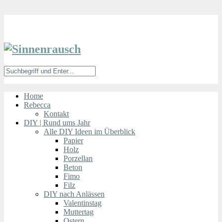
Home
Rebecca
Kontakt
DIY | Rund ums Jahr
Alle DIY Ideen im Überblick
Papier
Holz
Porzellan
Beton
Fimo
Filz
DIY nach Anlässen
Valentinstag
Muttertag
Ostern