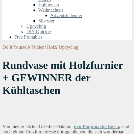
Halloween
Weihnachten
Adventskalender
Silvester
Upcycling
DIY Quickie
Free Printables
Do It Yourself
/
Fühlen
/
Holz
/
Upcycling
Rundvase mit Holzfurnier
+ GEWINNER der
Kühltaschen
Von meiner letzten Osterbastelaktion,
den Pappmaché Eiern
, sind
noch einige Holzfurnierreste übriggeblieben, die sich wunderbar