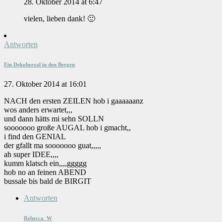
28. Oktober 2014 at 6:47
vielen, lieben dank! 🙂
Antworten
Ein Dekoherzal in den Bergen
27. Oktober 2014 at 16:01
NACH den ersten ZEILEN hob i gaaaaaanz
wos anders erwartet,,,
und dann hätts mi sehn SOLLN
sooooooo große AUGAL hob i gmacht,,
i find den GENIAL
der gfallt ma sooooooo guat,,,,,
ah super IDEE,,,,
kumm klatsch ein,,,,ggggg
hob no an feinen ABEND
bussale bis bald de BIRGIT
Antworten
Rebecca_W