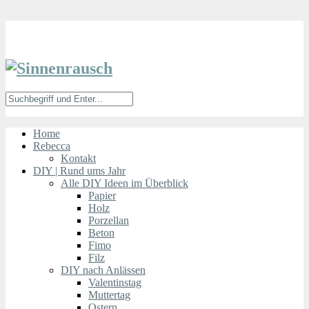
Home
Rebecca
Kontakt
DIY | Rund ums Jahr
Alle DIY Ideen im Überblick
Papier
Holz
Porzellan
Beton
Fimo
Filz
DIY nach Anlässen
Valentinstag
Muttertag
Ostern