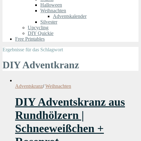
Halloween
Weihnachten
Adventskalender
Silvester
Upcycling
DIY Quickie
Free Printables
Ergebnisse für das Schlagwort
DIY Adventkranz
Adventskranz
/
Weihnachten
DIY Adventskranz aus
Rundhölzern |
Schneeweißchen +