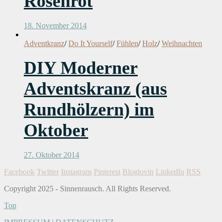
Rosenrot
18. November 2014
Adventkranz
/
Do It Yourself
/
Fühlen
/
Holz
/
Weihnachten
DIY Moderner
Adventskranz (aus
Rundhölzern) im
Oktober
27. Oktober 2014
Facebook
Twitter
Instagram
Pinterest
Bloglovin
LinkedIn
RSS
Copyright 2025 - Sinnenrausch. All Rights Reserved.
Top