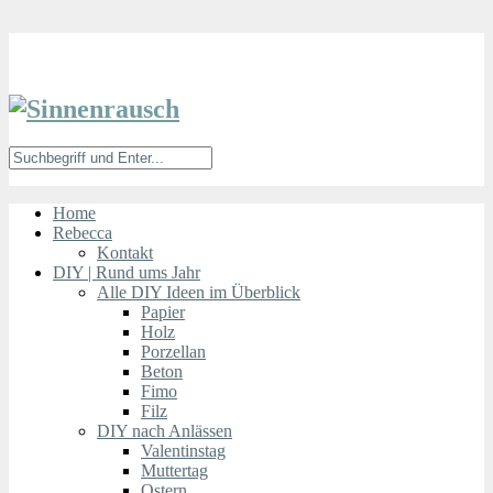
Home
Rebecca
Kontakt
DIY | Rund ums Jahr
Alle DIY Ideen im Überblick
Papier
Holz
Porzellan
Beton
Fimo
Filz
DIY nach Anlässen
Valentinstag
Muttertag
Ostern