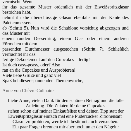
verrutscht. Wenn
ihr das gesamte Muster ordentlich mit der Eiweißspritzglasur
bestrichen habt,
nehmt ihr die überschüssige Glasur ebenfalls mit der Kante des
Palettenmessers
ab (Schritt 5). Nun wird die Schablone vorsichtig abgezogen und
das Muster mit
einem runden Dessertring, einem Glas oder einem anderen
Förmchen mit dem
passenden Durchmesser ausgestochen (Schritt 7). Schließlich
verfrachtet ihr das
fertige Dekoelement auf den Cupcakes – fertig!
Ist doch easy-peasy, oder? Also
ran an die Cupcakes und Ausprobieren!
Viele liebe Grüße und ganz viel
Spaß bei dieser spannenden Themenwoche,
Anne von Chèvre Culinaire
Liebe Anne, vielen Dank für den schönen Beitrag und die tolle
Anleitung. Die Zutaten für deine Cupcakes
stehen schon auf meiner Einkaufsliste und deinen Tipp statt der
Eiweißspritzglasur einfach mal eine Puderzucker-Zitronensaft-
Glasur zu probieren, werde ich bestimmt auch versuchen.
Ein paar Fragen brennen mir aber noch unter den Nägeln: