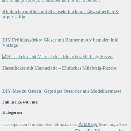
Rhabarbermuffins mit Streuseln backen – süß, säuerlich &
super saftig
DIY Frühlingsdeko: Gläser mit Blumenmotiv bemalen inkl.
Vorlage
Hasenkekse mit Marmelade – Einfaches Mürbteig-Rezept
DIY-Idee zu Ostern: Geprägte Ostereier aus Modelliermasse
Fall in like with me:
Kategorien
Anzeige
#bookspiration
Adventskalender
Beerenhunger
Beton
#natureknowsbest