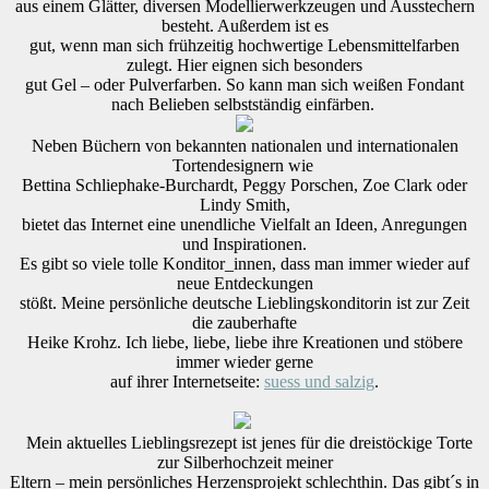
aus einem Glätter, diversen Modellierwerkzeugen und Ausstechern
besteht. Außerdem ist es
gut, wenn man sich frühzeitig hochwertige Lebensmittelfarben
zulegt. Hier eignen sich besonders
gut Gel – oder Pulverfarben. So kann man sich weißen Fondant
nach Belieben selbstständig einfärben.
Neben Büchern von bekannten nationalen und internationalen
Tortendesignern wie
Bettina Schliephake-Burchardt, Peggy Porschen, Zoe Clark oder
Lindy Smith,
bietet das Internet eine unendliche Vielfalt an Ideen, Anregungen
und Inspirationen.
Es gibt so viele tolle Konditor_innen, dass man immer wieder auf
neue Entdeckungen
stößt. Meine persönliche deutsche Lieblingskonditorin ist zur Zeit
die zauberhafte
Heike Krohz. Ich liebe, liebe, liebe ihre Kreationen und stöbere
immer wieder gerne
auf ihrer Internetseite:
suess und salzig
.
Mein aktuelles Lieblingsrezept ist jenes für die dreistöckige Torte
zur Silberhochzeit meiner
Eltern – mein persönliches Herzensprojekt schlechthin. Das gibt´s in