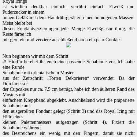
Royal Icings
ist wirklich denkbar einfach: verrührt einfach Eiweiß und
Puderzucker in einem
hohen Gefäß mit dem Handrührgerät zu einer homogenen Massen.
Meist bleibt bei
diesen Fondantverzierungen jede Menge Eiweißglasur übrig, die
Reste färbe ich
mir gern ein und verziere anschließend noch ein paar Cookies.
Nun beginnen wir mit dem Schritt
2! Hierfür bereitet ihr euch eine passende Schablone vor. Ich habe
eine Runde
Schablone mit orientalischem Muster
aus der Zeitschrift „Torten Dekorieren“ verwendet. Da der
Durchmesser
der Cupcakes nur ca. 7,5 cm beträgt, habe ich den äußeren Rand des
Musters mit
einfachem Kreppband abgeklebt. Anschließend wird die präparierte
Schablone auf
den ausgerollten Fondant gelegt (Schritt 3) und das Royal Icing mit
Hilfe eines
kleinen Palettenmessers aufgetragen (Schritt 4). Fixiert die
Schablone während
des Bestreichens ein wenig mit den Fingern, damit sie nicht