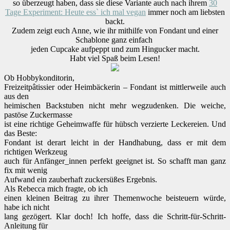
so überzeugt haben, dass sie diese Variante auch nach ihrem
30
Tage Experiment: Heute ess` ich mal vegan
immer noch am liebsten
backt.
Zudem zeigt euch Anne, wie ihr mithilfe von Fondant und einer
Schablone ganz einfach
jeden Cupcake aufpeppt und zum Hingucker macht.
Habt viel Spaß beim Lesen!
Ob Hobbykonditorin,
Freizeitpâtissier oder Heimbäckerin – Fondant ist mittlerweile auch
aus den
heimischen Backstuben nicht mehr wegzudenken. Die weiche,
pastöse Zuckermasse
ist eine richtige Geheimwaffe für hübsch verzierte Leckereien. Und
das Beste:
Fondant ist derart leicht in der Handhabung, dass er mit dem
richtigen Werkzeug
auch für Anfänger_innen perfekt geeignet ist. So schafft man ganz
fix mit wenig
Aufwand ein zauberhaft zuckersüßes Ergebnis.
Als Rebecca mich fragte, ob ich
einen kleinen Beitrag zu ihrer Themenwoche beisteuern würde,
habe ich nicht
lang gezögert. Klar doch! Ich hoffe, dass die Schritt-für-Schritt-
Anleitung für