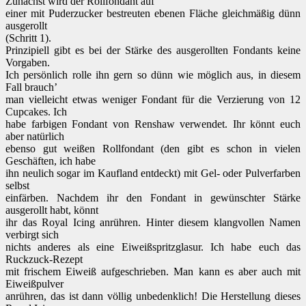
Zunächst wird der Rollfondant auf
einer mit Puderzucker bestreuten ebenen Fläche gleichmäßig dünn
ausgerollt
(Schritt 1).
Prinzipiell gibt es bei der Stärke des ausgerollten Fondants keine
Vorgaben.
Ich persönlich rolle ihn gern so dünn wie möglich aus, in diesem
Fall brauch’
man vielleicht etwas weniger Fondant für die Verzierung von 12
Cupcakes. Ich
habe farbigen Fondant von Renshaw verwendet. Ihr könnt euch
aber natürlich
ebenso gut weißen Rollfondant (den gibt es schon in vielen
Geschäften, ich habe
ihn neulich sogar im Kaufland entdeckt) mit Gel- oder Pulverfarben
selbst
einfärben. Nachdem ihr den Fondant in gewünschter Stärke
ausgerollt habt, könnt
ihr das Royal Icing anrühren. Hinter diesem klangvollen Namen
verbirgt sich
nichts anderes als eine Eiweißspritzglasur. Ich habe euch das
Ruckzuck-Rezept
mit frischem Eiweiß aufgeschrieben. Man kann es aber auch mit
Eiweißpulver
anrühren, das ist dann völlig unbedenklich! Die Herstellung dieses