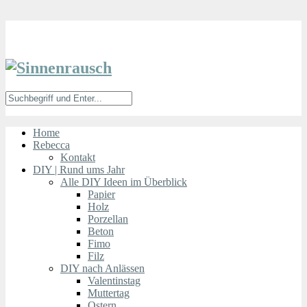
Home
Rebecca
Kontakt
DIY | Rund ums Jahr
Alle DIY Ideen im Überblick
Papier
Holz
Porzellan
Beton
Fimo
Filz
DIY nach Anlässen
Valentinstag
Muttertag
Ostern