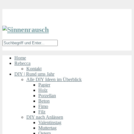
Home
Rebecca
Kontakt
DIY | Rund ums Jahr
Alle DIY Ideen im Überblick
Papier
Holz
Porzellan
Beton
Fimo
Filz
DIY nach Anlässen
Valentinstag
Muttertag
Ostern