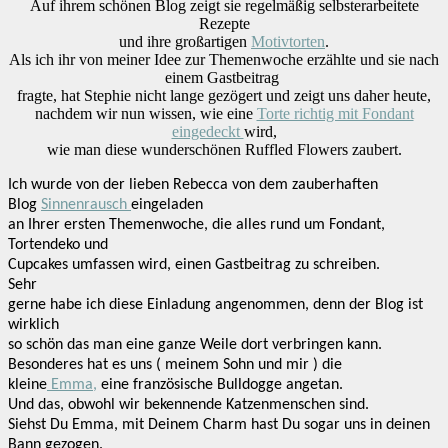
Auf ihrem schönen Blog zeigt sie regelmäßig selbsterarbeitete
Rezepte
und ihre großartigen
Motivtorten
.
Als ich ihr von meiner Idee zur Themenwoche erzählte und sie nach
einem Gastbeitrag
fragte, hat Stephie nicht lange gezögert und zeigt uns daher heute,
nachdem wir nun wissen, wie eine
Torte richtig mit Fondant
eingedeckt
wird,
wie man diese wunderschönen Ruffled Flowers zaubert.
Ich wurde von der lieben Rebecca von dem zauberhaften
Blog
Sinnenrausch
eingeladen
an Ihrer ersten Themenwoche, die alles rund um Fondant,
Tortendeko und
Cupcakes umfassen wird, einen Gastbeitrag zu schreiben.
Sehr
gerne habe ich diese Einladung angenommen, denn der Blog ist
wirklich
so schön das man eine ganze Weile dort verbringen kann.
Besonderes hat es uns ( meinem Sohn und mir ) die
kleine
Emma,
eine französische Bulldogge angetan.
Und das, obwohl wir bekennende Katzenmenschen sind.
Siehst Du Emma, mit Deinem Charm hast Du sogar uns in deinen
Bann gezogen.