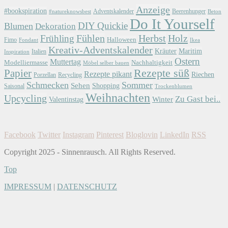
Anzeige
#bookspiration
Adventskalender
Beerenhunger
Beton
#natureknowsbest
Do It Yourself
DIY Quickie
Blumen
Dekoration
Herbst
Holz
Frühling
Fühlen
Halloween
Fimo
Fondant
Ikea
Kreativ-Adventskalender
Kräuter
Maritim
Italien
Inspiration
Ostern
Muttertag
Modelliermasse
Nachhaltigkeit
Möbel selber bauen
Papier
Rezepte süß
Rezepte pikant
Riechen
Porzellan
Recycling
Schmecken
Sommer
Sehen
Shopping
Saisonal
Trockenblumen
Weihnachten
Upcycling
Zu Gast bei..
Winter
Valentinstag
Facebook
Twitter
Instagram
Pinterest
Bloglovin
LinkedIn
RSS
Copyright 2025 - Sinnenrausch. All Rights Reserved.
Top
IMPRESSUM
|
DATENSCHUTZ