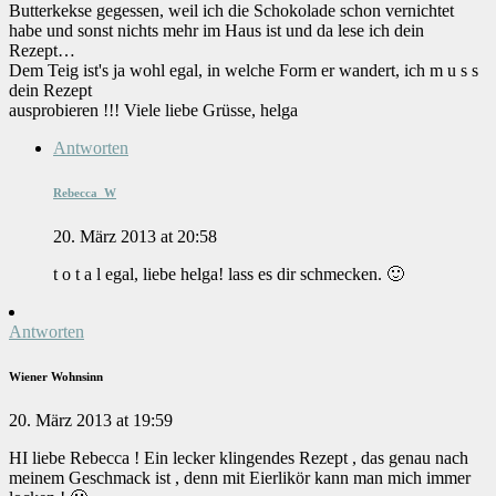
Butterkekse gegessen, weil ich die Schokolade schon vernichtet
habe und sonst nichts mehr im Haus ist und da lese ich dein
Rezept…
Dem Teig ist's ja wohl egal, in welche Form er wandert, ich m u s s
dein Rezept
ausprobieren !!! Viele liebe Grüsse, helga
Antworten
Rebecca_W
20. März 2013 at 20:58
t o t a l egal, liebe helga! lass es dir schmecken. 🙂
Antworten
Wiener Wohnsinn
20. März 2013 at 19:59
HI liebe Rebecca ! Ein lecker klingendes Rezept , das genau nach
meinem Geschmack ist , denn mit Eierlikör kann man mich immer