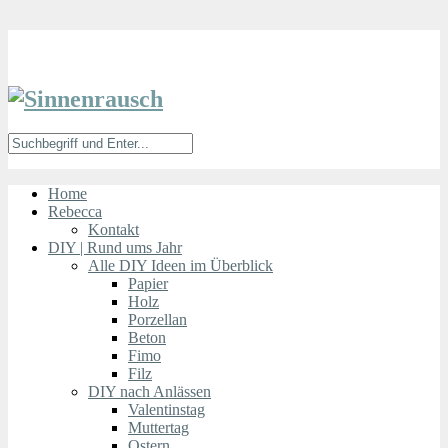
Home
Rebecca
Kontakt
DIY | Rund ums Jahr
Alle DIY Ideen im Überblick
Papier
Holz
Porzellan
Beton
Fimo
Filz
DIY nach Anlässen
Valentinstag
Muttertag
Ostern