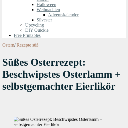
Halloween
Weihnachten
Adventskalender
Silvester
Upcycling
DIY Quickie
Free Printables
Ostern
/
Rezepte süß
Süßes Osterrezept:
Beschwipstes Osterlamm +
selbstgemachter Eierlikör