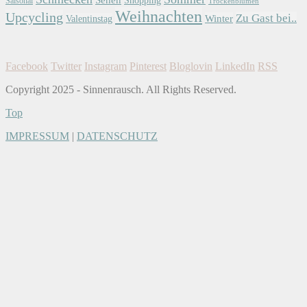
Saisonal
Trockenblumen
Weihnachten
Upcycling
Zu Gast bei..
Winter
Valentinstag
Facebook
Twitter
Instagram
Pinterest
Bloglovin
LinkedIn
RSS
Copyright 2025 - Sinnenrausch. All Rights Reserved.
Top
IMPRESSUM
|
DATENSCHUTZ