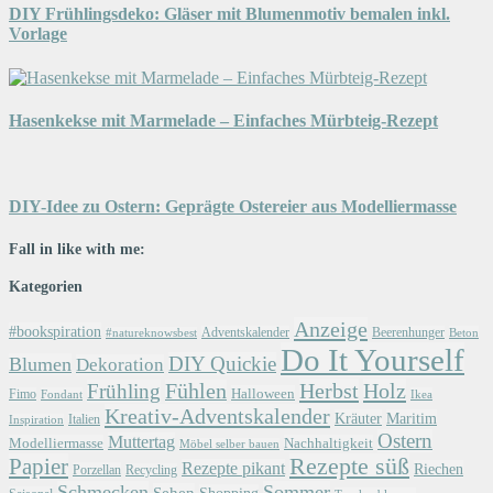
DIY Frühlingsdeko: Gläser mit Blumenmotiv bemalen inkl.
Vorlage
Hasenkekse mit Marmelade – Einfaches Mürbteig-Rezept
DIY-Idee zu Ostern: Geprägte Ostereier aus Modelliermasse
Fall in like with me:
Kategorien
Anzeige
#bookspiration
Adventskalender
Beerenhunger
Beton
#natureknowsbest
Do It Yourself
DIY Quickie
Blumen
Dekoration
Herbst
Holz
Frühling
Fühlen
Halloween
Fimo
Fondant
Ikea
Kreativ-Adventskalender
Kräuter
Maritim
Italien
Inspiration
Ostern
Muttertag
Modelliermasse
Nachhaltigkeit
Möbel selber bauen
Papier
Rezepte süß
Rezepte pikant
Riechen
Porzellan
Recycling
Schmecken
Sommer
Sehen
Shopping