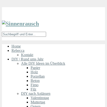
Home
Rebecca
Kontakt
DIY | Rund ums Jahr
Alle DIY Ideen im Überblick
Papier
Holz
Porzellan
Beton
Fimo
Filz
DIY nach Anlässen
Valentinstag
Muttertag
Ostern