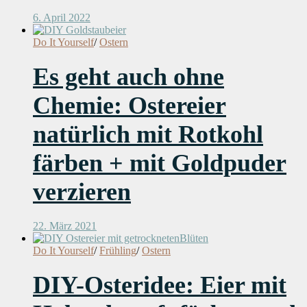
6. April 2022
Do It Yourself
/
Ostern
Es geht auch ohne
Chemie: Ostereier
natürlich mit Rotkohl
färben + mit Goldpuder
verzieren
22. März 2021
Do It Yourself
/
Frühling
/
Ostern
DIY-Osteridee: Eier mit