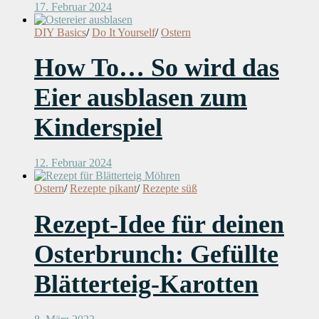
17. Februar 2024
DIY Basics
/
Do It Yourself
/
Ostern
How To… So wird das
Eier ausblasen zum
Kinderspiel
12. Februar 2024
Ostern
/
Rezepte pikant
/
Rezepte süß
Rezept-Idee für deinen
Osterbrunch: Gefüllte
Blätterteig-Karotten