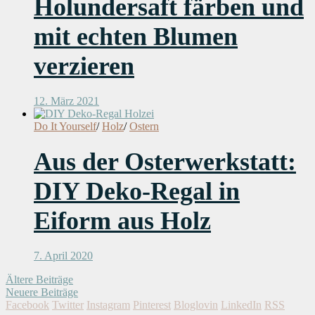
Holundersaft färben und
mit echten Blumen
verzieren
12. März 2021
Do It Yourself
/
Holz
/
Ostern
Aus der Osterwerkstatt:
DIY Deko-Regal in
Eiform aus Holz
7. April 2020
Ältere Beiträge
Neuere Beiträge
Facebook
Twitter
Instagram
Pinterest
Bloglovin
LinkedIn
RSS