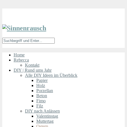
Home
Rebecca
Kontakt
DIY | Rund ums Jahr
Alle DIY Ideen im Überblick
Papier
Holz
Porzellan
Beton
Fimo
Filz
DIY nach Anlässen
Valentinstag
Muttertag
Ostern