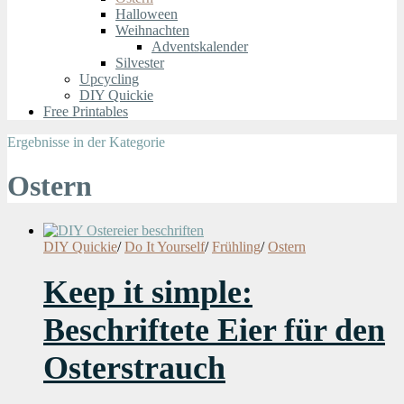
Halloween
Weihnachten
Adventskalender
Silvester
Upcycling
DIY Quickie
Free Printables
Ergebnisse in der Kategorie
Ostern
DIY Quickie
/
Do It Yourself
/
Frühling
/
Ostern
Keep it simple:
Beschriftete Eier für den
Osterstrauch