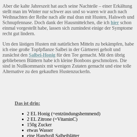
Aber die kalte Jahreszeit hat auch seine Nachteile – einer Erkältung
stellt man im Winter nur schwer aus und so waren wir auch nach
Weihnachten der Reihe nach alle mal dran mit Husten, Halsweh und
Schnupfennase. Doch dank der Hausmittelchen, die ich
hier
schon
einmal vorgestellt habe, lassen sich zumindest einige der Symptome
recht gut lindern.
Um den lästigen Husten mit natürlichen Mitteln zu bekämpfen, habe
ich eine große Topfpflanze Salbei in der Gärtnerei geholt und
zunächst den
Salbei-Honig
für den Tee gemacht. Mit den übrig
gebliebenen Blättern habe ich kleine Bonbons geschmolzen. Die
sind in Nullkommanix mit wenigen Zutaten gemacht und eine tolle
Alternative zu den gekauften Hustenzuckerln.
Das ist drin:
2 EL Honig (=entzündungshemmend)
2 EL Zitrone (=VitaminC)
150g Zucker
etwas Wasser
eine Handvoll Salbeiblätter