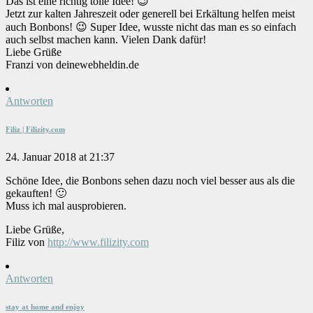
Das ist eine richtig tolle Idee! 😉
Jetzt zur kalten Jahreszeit oder generell bei Erkältung helfen meist
auch Bonbons! 😉 Super Idee, wusste nicht das man es so einfach
auch selbst machen kann. Vielen Dank dafür!
Liebe Grüße
Franzi von deinewebheldin.de
Antworten
Filiz | Filizity.com
24. Januar 2018 at 21:37
Schöne Idee, die Bonbons sehen dazu noch viel besser aus als die
gekauften! 🙂
Muss ich mal ausprobieren.
Liebe Grüße,
Filiz von
http://www.filizity.com
Antworten
stay at home and enjoy