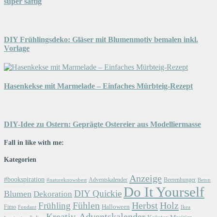
super saftig
DIY Frühlingsdeko: Gläser mit Blumenmotiv bemalen inkl.
Vorlage
Hasenkekse mit Marmelade – Einfaches Mürbteig-Rezept
DIY-Idee zu Ostern: Geprägte Ostereier aus Modelliermasse
Fall in like with me:
Kategorien
Anzeige
#bookspiration
Adventskalender
Beerenhunger
Beton
#natureknowsbest
Do It Yourself
DIY Quickie
Blumen
Dekoration
Herbst
Holz
Frühling
Fühlen
Halloween
Fimo
Fondant
Ikea
Kreativ-Adventskalender