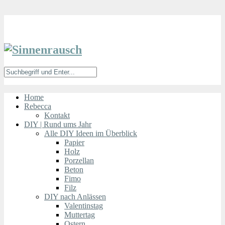
Home
Rebecca
Kontakt
DIY | Rund ums Jahr
Alle DIY Ideen im Überblick
Papier
Holz
Porzellan
Beton
Fimo
Filz
DIY nach Anlässen
Valentinstag
Muttertag
Ostern