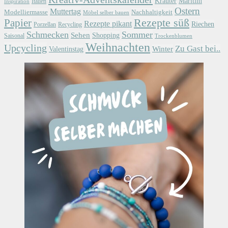
Kräuter
Maritim
Italien
Inspiration
Ostern
Muttertag
Modelliermasse
Nachhaltigkeit
Möbel selber bauen
Papier
Rezepte süß
Rezepte pikant
Riechen
Porzellan
Recycling
Schmecken
Sommer
Sehen
Shopping
Saisonal
Trockenblumen
Weihnachten
Upcycling
Zu Gast bei..
Winter
Valentinstag