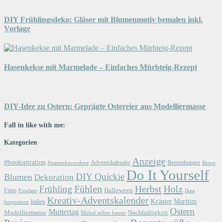
DIY Frühlingsdeko: Gläser mit Blumenmotiv bemalen inkl.
Vorlage
Hasenkekse mit Marmelade – Einfaches Mürbteig-Rezept
DIY-Idee zu Ostern: Geprägte Ostereier aus Modelliermasse
Fall in like with me:
Kategorien
Anzeige
#bookspiration
Adventskalender
Beerenhunger
Beton
#natureknowsbest
Do It Yourself
DIY Quickie
Blumen
Dekoration
Herbst
Holz
Frühling
Fühlen
Halloween
Fimo
Fondant
Ikea
Kreativ-Adventskalender
Kräuter
Maritim
Italien
Inspiration
Ostern
Muttertag
Modelliermasse
Nachhaltigkeit
Möbel selber bauen