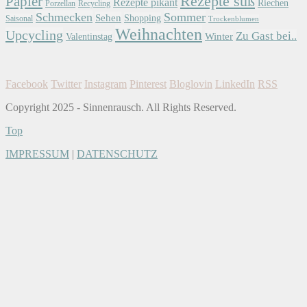
Papier
Rezepte süß
Rezepte pikant
Riechen
Porzellan
Recycling
Schmecken
Sommer
Sehen
Shopping
Saisonal
Trockenblumen
Weihnachten
Upcycling
Zu Gast bei..
Winter
Valentinstag
Facebook
Twitter
Instagram
Pinterest
Bloglovin
LinkedIn
RSS
Copyright 2025 - Sinnenrausch. All Rights Reserved.
Top
IMPRESSUM
|
DATENSCHUTZ