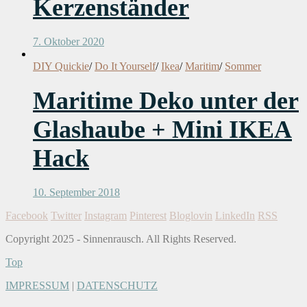
Kerzenständer
7. Oktober 2020
DIY Quickie
/
Do It Yourself
/
Ikea
/
Maritim
/
Sommer
Maritime Deko unter der
Glashaube + Mini IKEA
Hack
10. September 2018
Facebook
Twitter
Instagram
Pinterest
Bloglovin
LinkedIn
RSS
Copyright 2025 - Sinnenrausch. All Rights Reserved.
Top
IMPRESSUM
|
DATENSCHUTZ