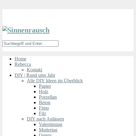
Home
Rebecca
Kontakt
DIY | Rund ums Jahr
Alle DIY Ideen im Überblick
Papier
Holz
Porzellan
Beton
Fimo
Filz
DIY nach Anlässen
Valentinstag
Muttertag
Ostern