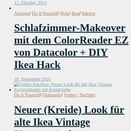
12. Oktober 2021
Anzeige
/
Do It Yourself
/
Holz
/
Ikea
/
Interior
Schlafzimmer-Makeover
mit dem ColorReader EZ
von Datacolor + DIY
Ikea Hack
19. September 2021
Do It Yourself
/
Flohmarkt
/
Vorher | Nachher
Neuer (Kreide) Look für
alte Ikea Vintage