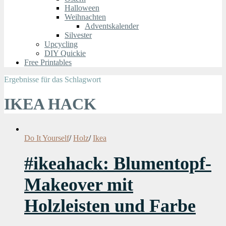
Halloween
Weihnachten
Adventskalender
Silvester
Upcycling
DIY Quickie
Free Printables
Ergebnisse für das Schlagwort
IKEA HACK
Do It Yourself
/
Holz
/
Ikea
#ikeahack: Blumentopf-
Makeover mit
Holzleisten und Farbe