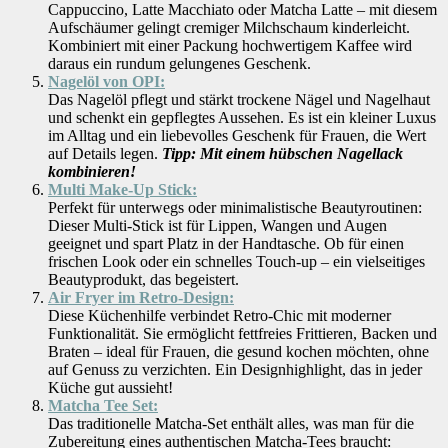
Cappuccino, Latte Macchiato oder Matcha Latte – mit diesem
Aufschäumer gelingt cremiger Milchschaum kinderleicht.
Kombiniert mit einer Packung hochwertigem Kaffee wird
daraus ein rundum gelungenes Geschenk.
Nagelöl von OPI:
Das Nagelöl pflegt und stärkt trockene Nägel und Nagelhaut
und schenkt ein gepflegtes Aussehen. Es ist ein kleiner Luxus
im Alltag und ein liebevolles Geschenk für Frauen, die Wert
auf Details legen.
Tipp: Mit einem hübschen Nagellack
kombinieren!
Multi Make-Up Stick:
Perfekt für unterwegs oder minimalistische Beautyroutinen:
Dieser Multi-Stick ist für Lippen, Wangen und Augen
geeignet und spart Platz in der Handtasche. Ob für einen
frischen Look oder ein schnelles Touch-up – ein vielseitiges
Beautyprodukt, das begeistert.
Air Fryer im Retro-Design:
Diese Küchenhilfe verbindet Retro-Chic mit moderner
Funktionalität. Sie ermöglicht fettfreies Frittieren, Backen und
Braten – ideal für Frauen, die gesund kochen möchten, ohne
auf Genuss zu verzichten. Ein Designhighlight, das in jeder
Küche gut aussieht!
Matcha Tee Set:
Das traditionelle Matcha-Set enthält alles, was man für die
Zubereitung eines authentischen Matcha-Tees braucht: