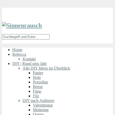
Home
Rebecca
Kontakt
DIY | Rund ums Jahr
Alle DIY Ideen im Überblick
Papier
Holz
Porzellan
Beton
Fimo
Filz
DIY nach Anlässen
Valentinstag
Muttertag
Ostern