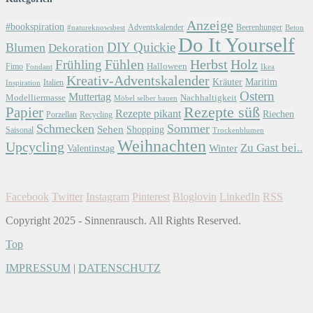
Anzeige
#bookspiration
Adventskalender
Beerenhunger
Beton
#natureknowsbest
Do It Yourself
DIY Quickie
Blumen
Dekoration
Herbst
Holz
Frühling
Fühlen
Halloween
Fimo
Fondant
Ikea
Kreativ-Adventskalender
Kräuter
Maritim
Italien
Inspiration
Ostern
Muttertag
Modelliermasse
Nachhaltigkeit
Möbel selber bauen
Papier
Rezepte süß
Rezepte pikant
Riechen
Porzellan
Recycling
Schmecken
Sommer
Sehen
Shopping
Saisonal
Trockenblumen
Weihnachten
Upcycling
Zu Gast bei..
Winter
Valentinstag
Facebook
Twitter
Instagram
Pinterest
Bloglovin
LinkedIn
RSS
Copyright 2025 - Sinnenrausch. All Rights Reserved.
Top
IMPRESSUM
|
DATENSCHUTZ