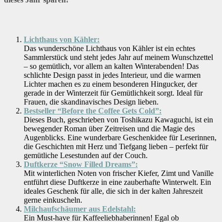
Lichthaus von Kähler:
Das wunderschöne Lichthaus von Kähler ist ein echtes
Sammlerstück und steht jedes Jahr auf meinem Wunschzettel
– so gemütlich, vor allem an kalten Winterabenden! Das
schlichte Design passt in jedes Interieur, und die warmen
Lichter machen es zu einem besonderen Hingucker, der
gerade in der Winterzeit für Gemütlichkeit sorgt. Ideal für
Frauen, die skandinavisches Design lieben.
Bestseller “Before the Coffee Gets Cold”:
Dieses Buch, geschrieben von Toshikazu Kawaguchi, ist ein
bewegender Roman über Zeitreisen und die Magie des
Augenblicks. Eine wunderbare Geschenkidee für Leserinnen,
die Geschichten mit Herz und Tiefgang lieben – perfekt für
gemütliche Lesestunden auf der Couch.
Duftkerze “Snow Filled Dreams”:
Mit winterlichen Noten von frischer Kiefer, Zimt und Vanille
entführt diese Duftkerze in eine zauberhafte Winterwelt. Ein
ideales Geschenk für alle, die sich in der kalten Jahreszeit
gerne einkuscheln.
Milchaufschäumer aus Edelstahl:
Ein Must-have für Kaffeeliebhaberinnen! Egal ob