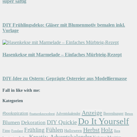
super saftig
DIY Frühlingsdeko: Gläser mit Blumenmotiv bemalen inkl.
Vorlage
Hasenkekse mit Marmelade – Einfaches Mürbteig-Rezept
DIY-Idee zu Ostern: Geprägte Ostereier aus Modelliermasse
Fall in like with me:
Kategorien
Anzeige
#bookspiration
Adventskalender
Beerenhunger
Beton
#natureknowsbest
Do It Yourself
DIY Quickie
Blumen
Dekoration
Herbst
Holz
Frühling
Fühlen
Halloween
Fimo
Fondant
Ikea
Kreativ-Adventskalender