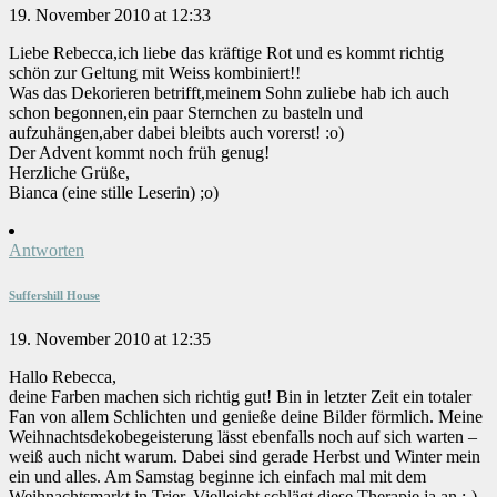
19. November 2010 at 12:33
Liebe Rebecca,ich liebe das kräftige Rot und es kommt richtig
schön zur Geltung mit Weiss kombiniert!!
Was das Dekorieren betrifft,meinem Sohn zuliebe hab ich auch
schon begonnen,ein paar Sternchen zu basteln und
aufzuhängen,aber dabei bleibts auch vorerst! :o)
Der Advent kommt noch früh genug!
Herzliche Grüße,
Bianca (eine stille Leserin) ;o)
Antworten
Suffershill House
19. November 2010 at 12:35
Hallo Rebecca,
deine Farben machen sich richtig gut! Bin in letzter Zeit ein totaler
Fan von allem Schlichten und genieße deine Bilder förmlich. Meine
Weihnachtsdekobegeisterung lässt ebenfalls noch auf sich warten –
weiß auch nicht warum. Dabei sind gerade Herbst und Winter mein
ein und alles. Am Samstag beginne ich einfach mal mit dem
Weihnachtsmarkt in Trier. Vielleicht schlägt diese Therapie ja an :-).