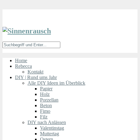
Home
Rebecca
Kontakt
DIY | Rund ums Jahr
Alle DIY Ideen im Überblick
Papier
Holz
Porzellan
Beton
Fimo
Filz
DIY nach Anlässen
Valentinstag
Muttertag
Ostern