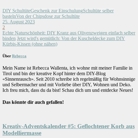
DIY Schultüte
Geschenk zur Einschulung
Schultüte selber
basteln
Von der Chipsdose zur Schultüte
25. August 2023
2
Echte Naturschönheit: DIY Kranz aus Olivenzweigen einfach selber
binden
Jetzt wird's gemütlich: Von der Kuscheldecke zum DIY
Kürbis-Kissen (ohne nähen)
Über
Rebecca
Mein Name ist Rebecca Wallenta, ich wohne mit meiner Familie in
Tirol und bin der kreative Kopf hinter dem DIY-Blog
«Sinnenrausch». Seit 2010 schreibe ich regelmäßig für Wohnsinnige
und Selbermacher und mit Vorliebe über DIY, Wohnen und Deko.
Ich freu mich, dass du da bist! Schau dich um und entdecke Neues!
Das könnte dir auch gefallen!
Kreativ-Adventskalender #5: Geflochtener Korb aus
Modelliermasse