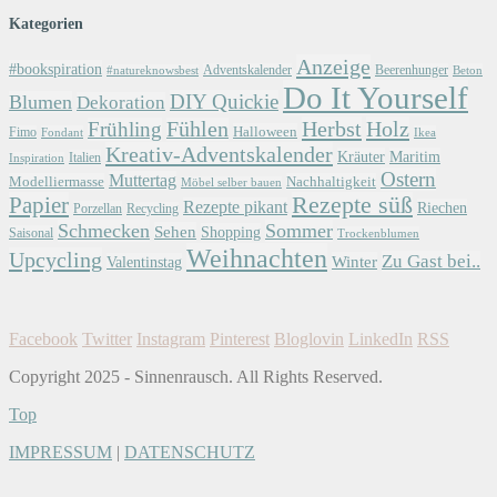
Kategorien
Anzeige
#bookspiration
Adventskalender
Beerenhunger
Beton
#natureknowsbest
Do It Yourself
DIY Quickie
Blumen
Dekoration
Herbst
Holz
Frühling
Fühlen
Halloween
Fimo
Fondant
Ikea
Kreativ-Adventskalender
Kräuter
Maritim
Italien
Inspiration
Ostern
Muttertag
Modelliermasse
Nachhaltigkeit
Möbel selber bauen
Papier
Rezepte süß
Rezepte pikant
Riechen
Porzellan
Recycling
Schmecken
Sommer
Sehen
Shopping
Saisonal
Trockenblumen
Weihnachten
Upcycling
Zu Gast bei..
Winter
Valentinstag
Facebook
Twitter
Instagram
Pinterest
Bloglovin
LinkedIn
RSS
Copyright 2025 - Sinnenrausch. All Rights Reserved.
Top
IMPRESSUM
|
DATENSCHUTZ