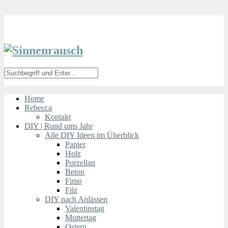
Home
Rebecca
Kontakt
DIY | Rund ums Jahr
Alle DIY Ideen im Überblick
Papier
Holz
Porzellan
Beton
Fimo
Filz
DIY nach Anlässen
Valentinstag
Muttertag
Ostern