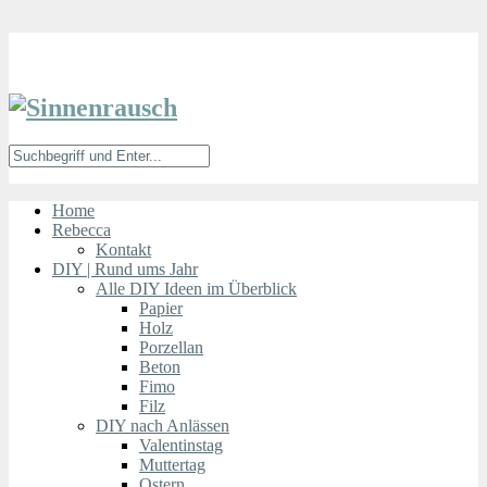
Home
Rebecca
Kontakt
DIY | Rund ums Jahr
Alle DIY Ideen im Überblick
Papier
Holz
Porzellan
Beton
Fimo
Filz
DIY nach Anlässen
Valentinstag
Muttertag
Ostern