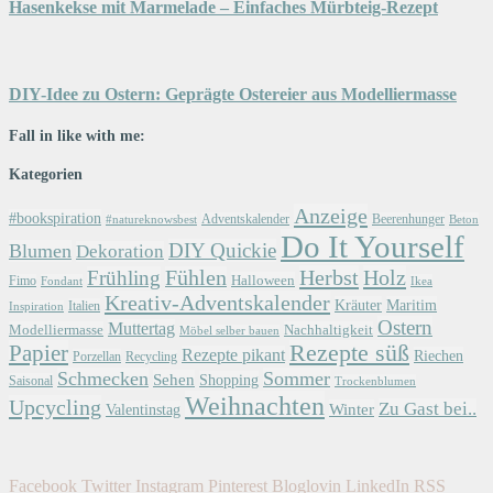
Hasenkekse mit Marmelade – Einfaches Mürbteig-Rezept
DIY-Idee zu Ostern: Geprägte Ostereier aus Modelliermasse
Fall in like with me:
Kategorien
Anzeige
#bookspiration
Adventskalender
Beerenhunger
Beton
#natureknowsbest
Do It Yourself
DIY Quickie
Blumen
Dekoration
Herbst
Holz
Frühling
Fühlen
Halloween
Fimo
Fondant
Ikea
Kreativ-Adventskalender
Kräuter
Maritim
Italien
Inspiration
Ostern
Muttertag
Modelliermasse
Nachhaltigkeit
Möbel selber bauen
Papier
Rezepte süß
Rezepte pikant
Riechen
Porzellan
Recycling
Schmecken
Sommer
Sehen
Shopping
Saisonal
Trockenblumen
Weihnachten
Upcycling
Zu Gast bei..
Winter
Valentinstag
Facebook
Twitter
Instagram
Pinterest
Bloglovin
LinkedIn
RSS