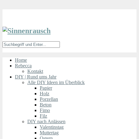
Home
Rebecca
Kontakt
DIY | Rund ums Jahr
Alle DIY Ideen im Überblick
Papier
Holz
Porzellan
Beton
Fimo
Filz
DIY nach Anlässen
Valentinstag
Muttertag
Ostern