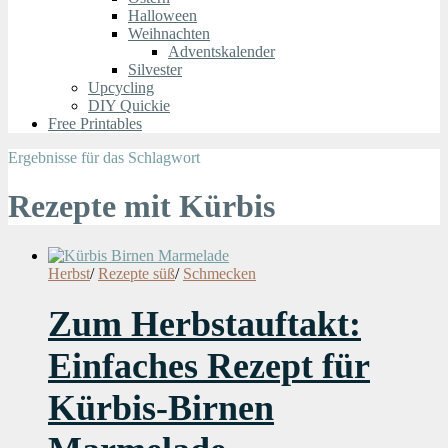
Halloween
Weihnachten
Adventskalender
Silvester
Upcycling
DIY Quickie
Free Printables
Ergebnisse für das Schlagwort
Rezepte mit Kürbis
Herbst
/
Rezepte süß
/
Schmecken
Zum Herbstauftakt:
Einfaches Rezept für
Kürbis-Birnen