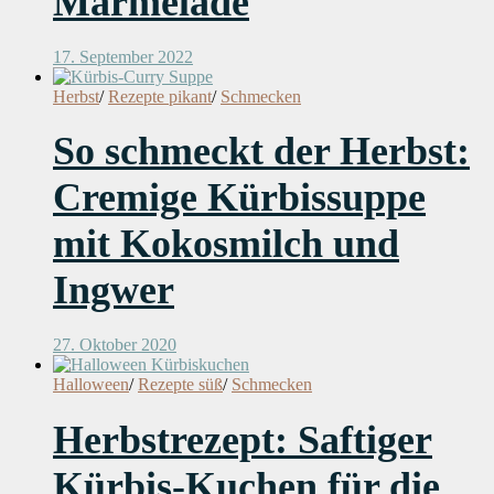
Marmelade
17. September 2022
Herbst
/
Rezepte pikant
/
Schmecken
So schmeckt der Herbst:
Cremige Kürbissuppe
mit Kokosmilch und
Ingwer
27. Oktober 2020
Halloween
/
Rezepte süß
/
Schmecken
Herbstrezept: Saftiger
Kürbis-Kuchen für die