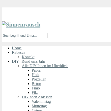
Home
Rebecca
Kontakt
DIY | Rund ums Jahr
Alle DIY Ideen im Überblick
Papier
Holz
Porzellan
Beton
Fimo
Filz
DIY nach Anlässen
Valentinstag
Muttertag
Ostern