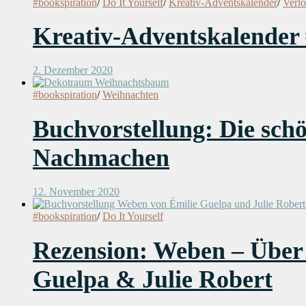
#bookspiration
/
Do It Yourself
/
Kreativ-Adventskalender
/
Verl
Kreativ-Adventskalender 
2. Dezember 2020
#bookspiration
/
Weihnachten
Buchvorstellung: Die sch
Nachmachen
12. November 2020
#bookspiration
/
Do It Yourself
Rezension: Weben – Über 2
Guelpa & Julie Robert