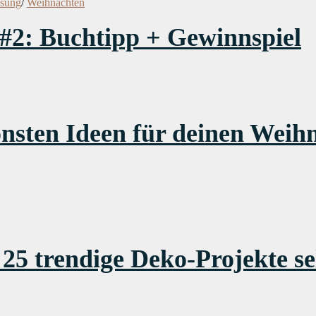
osung
/
Weihnachten
#2: Buchtipp + Gewinnspiel
önsten Ideen für deinen Wei
5 trendige Deko-Projekte sel