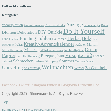
Fall in like with me:
Kategorien
Anzeige
#bookspiration
Adventskalender
Beerenhunger
Beton
#natureknowsbest
Do It Yourself
DIY Quickie
Blumen
Dekoration
Herbst
Holz
Frühling
Fühlen
Halloween
Fimo
Fondant
Ikea
Kreativ-Adventskalender
Kräuter
Maritim
Italien
Inspiration
Ostern
Muttertag
Modelliermasse
Nachhaltigkeit
Möbel selber bauen
Papier
Rezepte süß
Rezepte pikant
Riechen
Porzellan
Recycling
Schmecken
Sommer
Sehen
Shopping
Saisonal
Trockenblumen
Weihnachten
Upcycling
Zu Gast bei..
Winter
Valentinstag
Facebook
Twitter
Instagram
Pinterest
Bloglovin
LinkedIn
RSS
Copyright 2025 - Sinnenrausch. All Rights Reserved.
Top
IMPRESSUM
|
DATENSCHUTZ