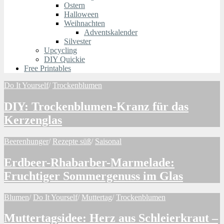
Ostern
Halloween
Weihnachten
Adventskalender
Silvester
Upcycling
DIY Quickie
Free Printables
Do It Yourself
/
Trockenblumen
DIY: Trockenblumen-Kranz für das
Kerzenglas
Beerenhunger
/
Rezepte süß
/
Saisonal
Erdbeer-Rhabarber-Marmelade:
Fruchtiger Sommergenuss im Glas
Blumen
/
Do It Yourself
/
Muttertag
/
Trockenblumen
Muttertagsidee: Herz aus Schleierkraut –