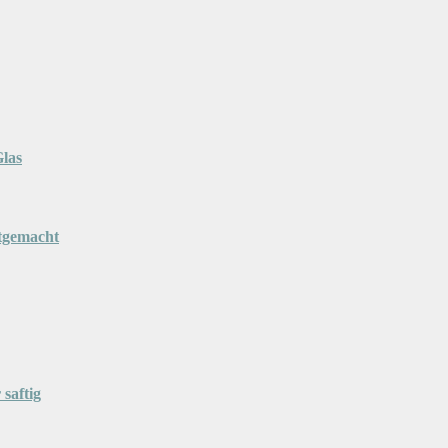
las
stgemacht
saftig