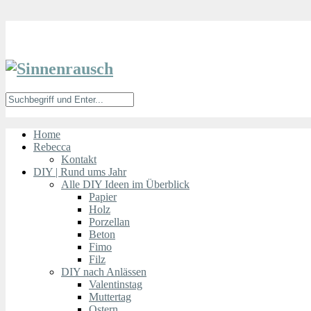
Home
Rebecca
Kontakt
DIY | Rund ums Jahr
Alle DIY Ideen im Überblick
Papier
Holz
Porzellan
Beton
Fimo
Filz
DIY nach Anlässen
Valentinstag
Muttertag
Ostern