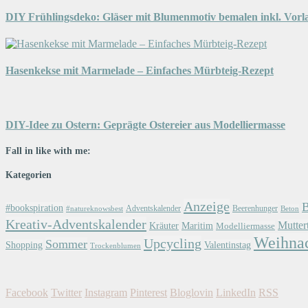
DIY Frühlingsdeko: Gläser mit Blumenmotiv bemalen inkl. Vorl
Hasenkekse mit Marmelade – Einfaches Mürbteig-Rezept
DIY-Idee zu Ostern: Geprägte Ostereier aus Modelliermasse
Fall in like with me:
Kategorien
Anzeige
#bookspiration
Adventskalender
Beerenhunger
Beton
#natureknowsbest
Kreativ-Adventskalender
Mutter
Kräuter
Maritim
Modelliermasse
Weihna
Upcycling
Sommer
Shopping
Valentinstag
Trockenblumen
Facebook
Twitter
Instagram
Pinterest
Bloglovin
LinkedIn
RSS