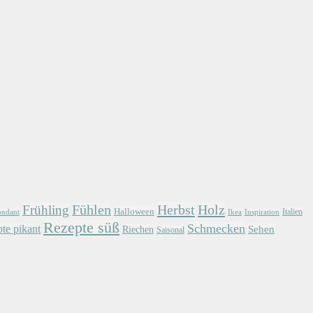
Herbst
Holz
Frühling
Fühlen
Halloween
Italien
ondant
Ikea
Inspiration
Rezepte süß
Schmecken
te pikant
Sehen
Riechen
Saisonal