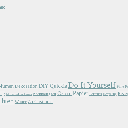
age
Do It Yourself
DIY Quickie
Blumen
Dekoration
Fimo
F
Papier
Ostern
tag
Rezep
Nachhaltigkeit
Porzellan
Recycling
Möbel selber bauen
chten
Zu Gast bei..
Winter