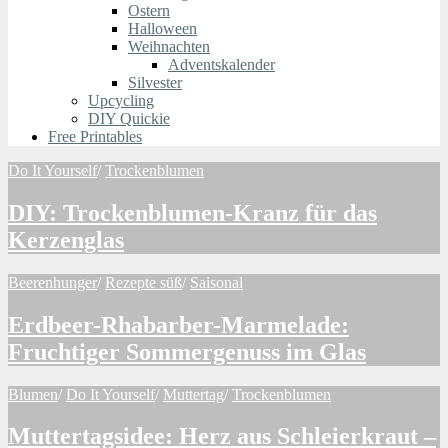
Ostern
Halloween
Weihnachten
Adventskalender
Silvester
Upcycling
DIY Quickie
Free Printables
Do It Yourself
/
Trockenblumen
DIY: Trockenblumen-Kranz für das
Kerzenglas
Beerenhunger
/
Rezepte süß
/
Saisonal
Erdbeer-Rhabarber-Marmelade:
Fruchtiger Sommergenuss im Glas
Blumen
/
Do It Yourself
/
Muttertag
/
Trockenblumen
Muttertagsidee: Herz aus Schleierkraut –