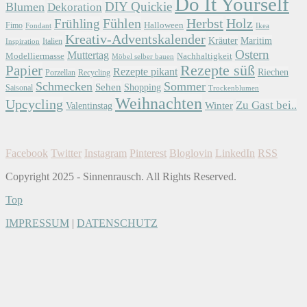
Do It Yourself
DIY Quickie
Blumen
Dekoration
Herbst
Holz
Frühling
Fühlen
Halloween
Fimo
Fondant
Ikea
Kreativ-Adventskalender
Kräuter
Maritim
Italien
Inspiration
Ostern
Muttertag
Modelliermasse
Nachhaltigkeit
Möbel selber bauen
Papier
Rezepte süß
Rezepte pikant
Riechen
Porzellan
Recycling
Schmecken
Sommer
Sehen
Shopping
Saisonal
Trockenblumen
Weihnachten
Upcycling
Zu Gast bei..
Winter
Valentinstag
Facebook
Twitter
Instagram
Pinterest
Bloglovin
LinkedIn
RSS
Copyright 2025 - Sinnenrausch. All Rights Reserved.
Top
IMPRESSUM
|
DATENSCHUTZ