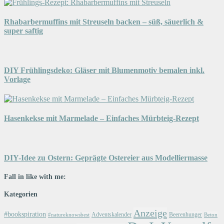
Rhabarbermuffins mit Streuseln backen – süß, säuerlich &
super saftig
DIY Frühlingsdeko: Gläser mit Blumenmotiv bemalen inkl.
Vorlage
Hasenkekse mit Marmelade – Einfaches Mürbteig-Rezept
DIY-Idee zu Ostern: Geprägte Ostereier aus Modelliermasse
Fall in like with me:
Kategorien
Anzeige
#bookspiration
Adventskalender
Beerenhunger
Beton
#natureknowsbest