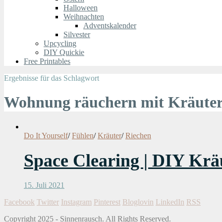
Halloween
Weihnachten
Adventskalender
Silvester
Upcycling
DIY Quickie
Free Printables
Ergebnisse für das Schlagwort
Wohnung räuchern mit Kräute
Do It Yourself
/
Fühlen
/
Kräuter
/
Riechen
Space Clearing | DIY Krä
15. Juli 2021
Facebook
Twitter
Instagram
Pinterest
Bloglovin
LinkedIn
RSS
Copyright 2025 - Sinnenrausch. All Rights Reserved.