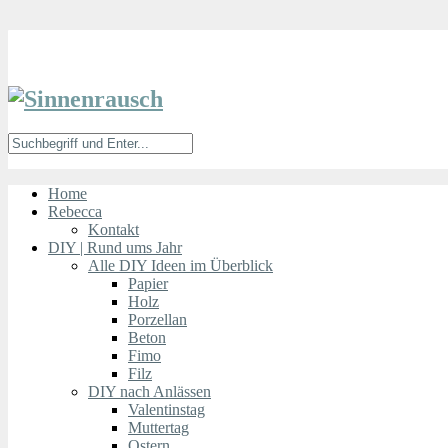
Home
Rebecca
Kontakt
DIY | Rund ums Jahr
Alle DIY Ideen im Überblick
Papier
Holz
Porzellan
Beton
Fimo
Filz
DIY nach Anlässen
Valentinstag
Muttertag
Ostern