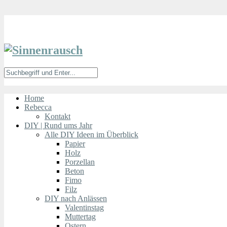
Home
Rebecca
Kontakt
DIY | Rund ums Jahr
Alle DIY Ideen im Überblick
Papier
Holz
Porzellan
Beton
Fimo
Filz
DIY nach Anlässen
Valentinstag
Muttertag
Ostern