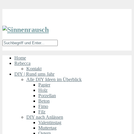
Home
Rebecca
Kontakt
DIY | Rund ums Jahr
Alle DIY Ideen im Überblick
Papier
Holz
Porzellan
Beton
Fimo
Filz
DIY nach Anlässen
Valentinstag
Muttertag
Ostern