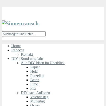
Home
Rebecca
Kontakt
DIY | Rund ums Jahr
Alle DIY Ideen im Überblick
Papier
Holz
Porzellan
Beton
Fimo
Filz
DIY nach Anlässen
Valentinstag
Muttertag
Ostern