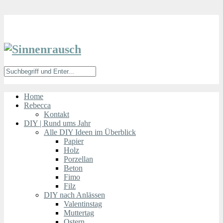
Home
Rebecca
Kontakt
DIY | Rund ums Jahr
Alle DIY Ideen im Überblick
Papier
Holz
Porzellan
Beton
Fimo
Filz
DIY nach Anlässen
Valentinstag
Muttertag
Ostern