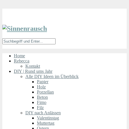
Home
Rebecca
Kontakt
DIY | Rund ums Jahr
Alle DIY Ideen im Überblick
Papier
Holz
Porzellan
Beton
Fimo
Filz
DIY nach Anlässen
Valentinstag
Muttertag
Ostern