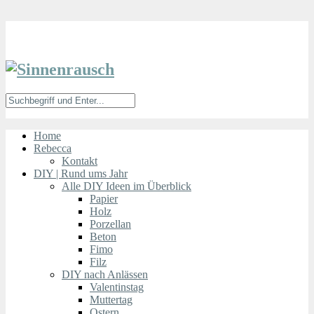
Home
Rebecca
Kontakt
DIY | Rund ums Jahr
Alle DIY Ideen im Überblick
Papier
Holz
Porzellan
Beton
Fimo
Filz
DIY nach Anlässen
Valentinstag
Muttertag
Ostern