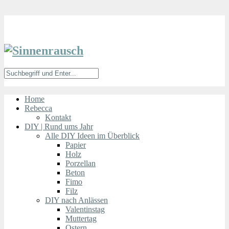
Home
Rebecca
Kontakt
DIY | Rund ums Jahr
Alle DIY Ideen im Überblick
Papier
Holz
Porzellan
Beton
Fimo
Filz
DIY nach Anlässen
Valentinstag
Muttertag
Ostern