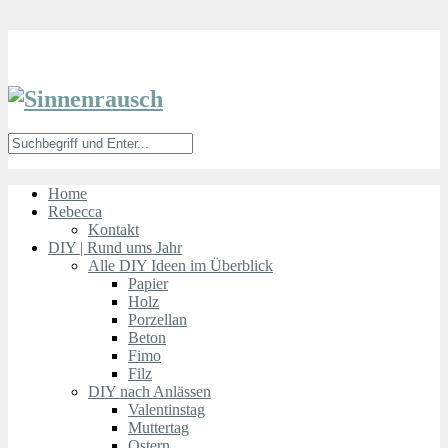
Home
Rebecca
Kontakt
DIY | Rund ums Jahr
Alle DIY Ideen im Überblick
Papier
Holz
Porzellan
Beton
Fimo
Filz
DIY nach Anlässen
Valentinstag
Muttertag
Ostern