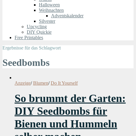
Halloween
Weihnachten
Adventskalender
Silvester
Upcycling
DIY Quickie
Free Printables
Ergebnisse für das Schlagwort
Seedbombs
Anzeige
/
Blumen
/
Do It Yourself
So brummt der Garten:
DIY Seedbombs für
Bienen und Hummeln