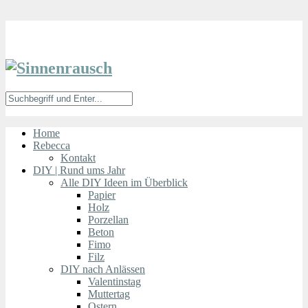
Home
Rebecca
Kontakt
DIY | Rund ums Jahr
Alle DIY Ideen im Überblick
Papier
Holz
Porzellan
Beton
Fimo
Filz
DIY nach Anlässen
Valentinstag
Muttertag
Ostern