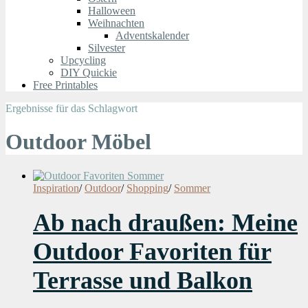
Halloween
Weihnachten
Adventskalender
Silvester
Upcycling
DIY Quickie
Free Printables
Ergebnisse für das Schlagwort
Outdoor Möbel
Inspiration
/
Outdoor
/
Shopping
/
Sommer
Ab nach draußen: Meine
Outdoor Favoriten für
Terrasse und Balkon