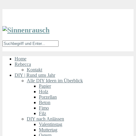
Home
Rebecca
Kontakt
DIY | Rund ums Jahr
Alle DIY Ideen im Überblick
Papier
Holz
Porzellan
Beton
Fimo
Filz
DIY nach Anlässen
Valentinstag
Muttertag
Ostern