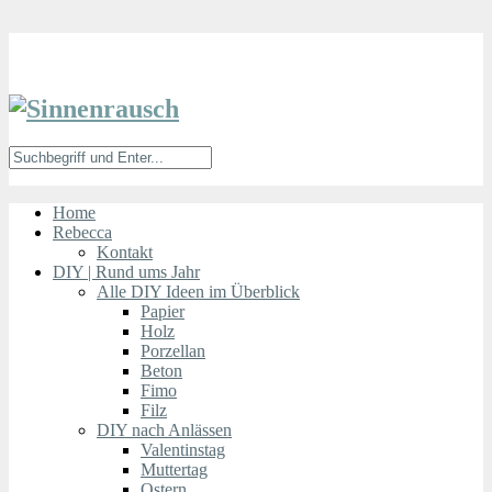
Home
Rebecca
Kontakt
DIY | Rund ums Jahr
Alle DIY Ideen im Überblick
Papier
Holz
Porzellan
Beton
Fimo
Filz
DIY nach Anlässen
Valentinstag
Muttertag
Ostern