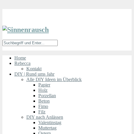
Home
Rebecca
Kontakt
DIY | Rund ums Jahr
Alle DIY Ideen im Überblick
Papier
Holz
Porzellan
Beton
Fimo
Filz
DIY nach Anlässen
Valentinstag
Muttertag
Ostern