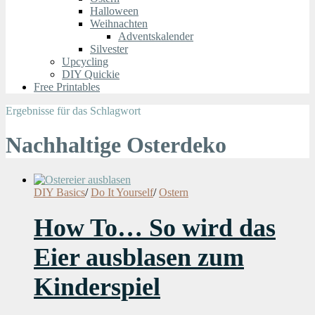
Halloween
Weihnachten
Adventskalender
Silvester
Upcycling
DIY Quickie
Free Printables
Ergebnisse für das Schlagwort
Nachhaltige Osterdeko
DIY Basics
/
Do It Yourself
/
Ostern
How To… So wird das
Eier ausblasen zum
Kinderspiel