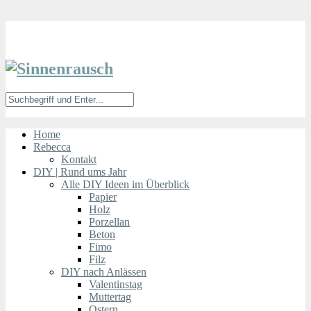
Home
Rebecca
Kontakt
DIY | Rund ums Jahr
Alle DIY Ideen im Überblick
Papier
Holz
Porzellan
Beton
Fimo
Filz
DIY nach Anlässen
Valentinstag
Muttertag
Ostern