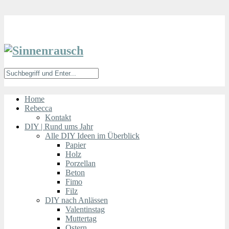
Home
Rebecca
Kontakt
DIY | Rund ums Jahr
Alle DIY Ideen im Überblick
Papier
Holz
Porzellan
Beton
Fimo
Filz
DIY nach Anlässen
Valentinstag
Muttertag
Ostern