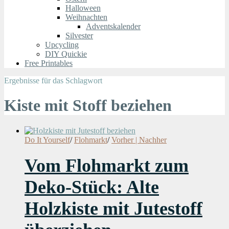
Halloween
Weihnachten
Adventskalender
Silvester
Upcycling
DIY Quickie
Free Printables
Ergebnisse für das Schlagwort
Kiste mit Stoff beziehen
Do It Yourself
/
Flohmarkt
/
Vorher | Nachher
Vom Flohmarkt zum
Deko-Stück: Alte
Holzkiste mit Jutestoff