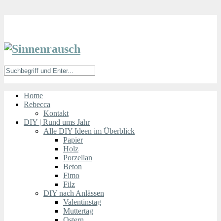
Home
Rebecca
Kontakt
DIY | Rund ums Jahr
Alle DIY Ideen im Überblick
Papier
Holz
Porzellan
Beton
Fimo
Filz
DIY nach Anlässen
Valentinstag
Muttertag
Ostern