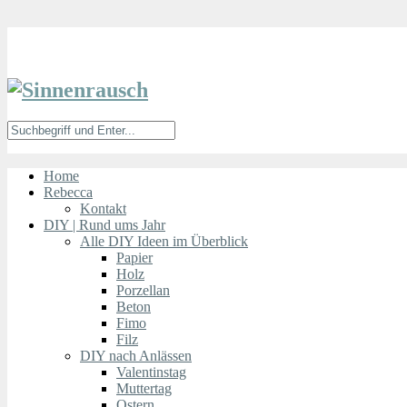
Home
Rebecca
Kontakt
DIY | Rund ums Jahr
Alle DIY Ideen im Überblick
Papier
Holz
Porzellan
Beton
Fimo
Filz
DIY nach Anlässen
Valentinstag
Muttertag
Ostern