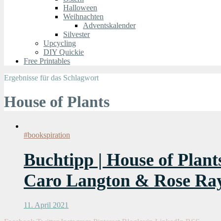
Halloween
Weihnachten
Adventskalender
Silvester
Upcycling
DIY Quickie
Free Printables
Ergebnisse für das Schlagwort
House of Plants
#bookspiration
Buchtipp | House of Plan
Caro Langton & Rose Ra
11. April 2021