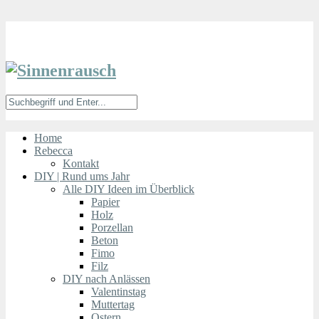
Home
Rebecca
Kontakt
DIY | Rund ums Jahr
Alle DIY Ideen im Überblick
Papier
Holz
Porzellan
Beton
Fimo
Filz
DIY nach Anlässen
Valentinstag
Muttertag
Ostern