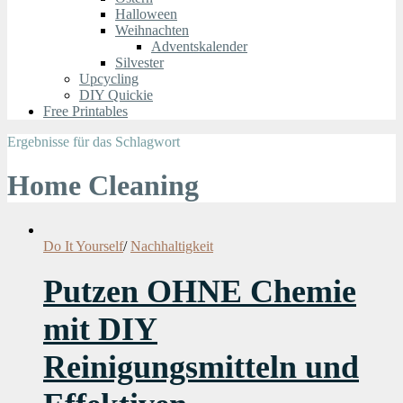
Halloween
Weihnachten
Adventskalender
Silvester
Upcycling
DIY Quickie
Free Printables
Ergebnisse für das Schlagwort
Home Cleaning
Do It Yourself
/
Nachhaltigkeit
Putzen OHNE Chemie
mit DIY
Reinigungsmitteln und