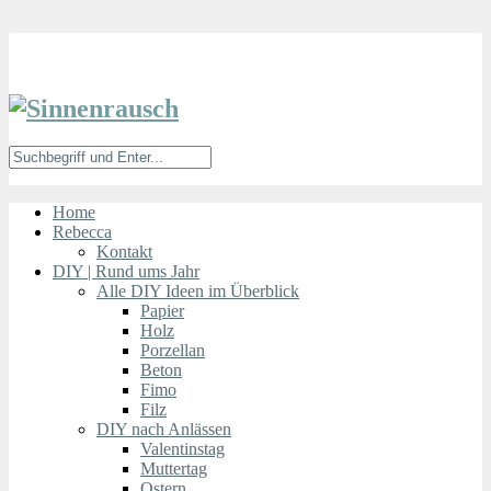
Home
Rebecca
Kontakt
DIY | Rund ums Jahr
Alle DIY Ideen im Überblick
Papier
Holz
Porzellan
Beton
Fimo
Filz
DIY nach Anlässen
Valentinstag
Muttertag
Ostern