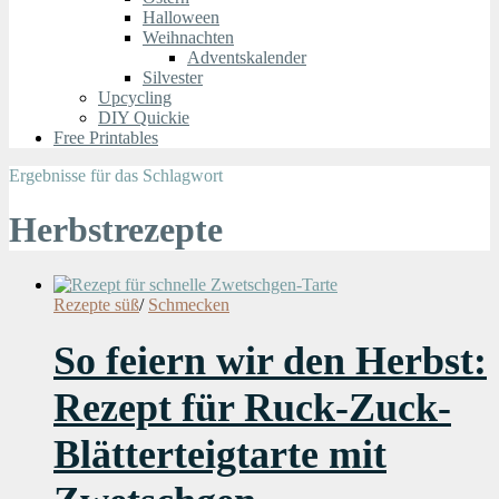
Halloween
Weihnachten
Adventskalender
Silvester
Upcycling
DIY Quickie
Free Printables
Ergebnisse für das Schlagwort
Herbstrezepte
Rezepte süß
/
Schmecken
So feiern wir den Herbst:
Rezept für Ruck-Zuck-
Blätterteigtarte mit