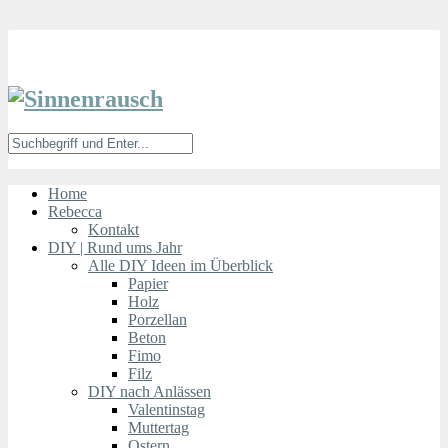
Home
Rebecca
Kontakt
DIY | Rund ums Jahr
Alle DIY Ideen im Überblick
Papier
Holz
Porzellan
Beton
Fimo
Filz
DIY nach Anlässen
Valentinstag
Muttertag
Ostern