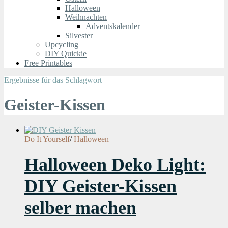
Halloween
Weihnachten
Adventskalender
Silvester
Upcycling
DIY Quickie
Free Printables
Ergebnisse für das Schlagwort
Geister-Kissen
Do It Yourself
/
Halloween
Halloween Deko Light:
DIY Geister-Kissen
selber machen