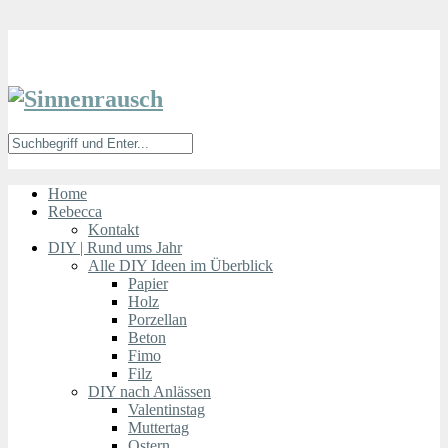
Home
Rebecca
Kontakt
DIY | Rund ums Jahr
Alle DIY Ideen im Überblick
Papier
Holz
Porzellan
Beton
Fimo
Filz
DIY nach Anlässen
Valentinstag
Muttertag
Ostern