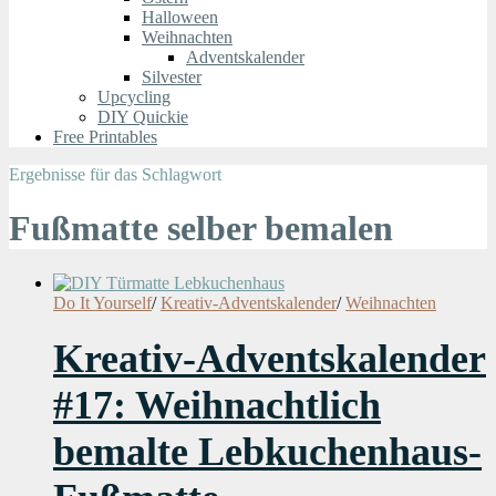
Halloween
Weihnachten
Adventskalender
Silvester
Upcycling
DIY Quickie
Free Printables
Ergebnisse für das Schlagwort
Fußmatte selber bemalen
Do It Yourself
/
Kreativ-Adventskalender
/
Weihnachten
Kreativ-Adventskalender
#17: Weihnachtlich
bemalte Lebkuchenhaus-