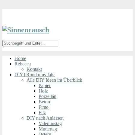
Home
Rebecca
Kontakt
DIY | Rund ums Jahr
Alle DIY Ideen im Überblick
Papier
Holz
Porzellan
Beton
Fimo
Filz
DIY nach Anlässen
Valentinstag
Muttertag
Ostern