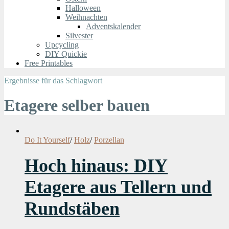
Halloween
Weihnachten
Adventskalender
Silvester
Upcycling
DIY Quickie
Free Printables
Ergebnisse für das Schlagwort
Etagere selber bauen
Do It Yourself
/
Holz
/
Porzellan
Hoch hinaus: DIY
Etagere aus Tellern und
Rundstäben