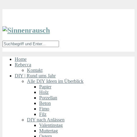
Home
Rebecca
Kontakt
DIY | Rund ums Jahr
Alle DIY Ideen im Überblick
Papier
Holz
Porzellan
Beton
Fimo
Filz
DIY nach Anlässen
Valentinstag
Muttertag
Ostern