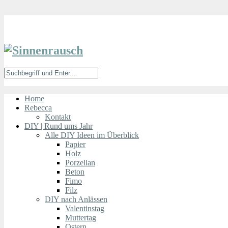
Home
Rebecca
Kontakt
DIY | Rund ums Jahr
Alle DIY Ideen im Überblick
Papier
Holz
Porzellan
Beton
Fimo
Filz
DIY nach Anlässen
Valentinstag
Muttertag
Ostern