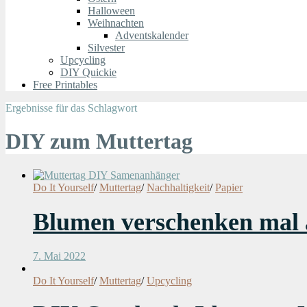
Halloween
Weihnachten
Adventskalender
Silvester
Upcycling
DIY Quickie
Free Printables
Ergebnisse für das Schlagwort
DIY zum Muttertag
Do It Yourself
/
Muttertag
/
Nachhaltigkeit
/
Papier
Blumen verschenken mal 
7. Mai 2022
Do It Yourself
/
Muttertag
/
Upcycling