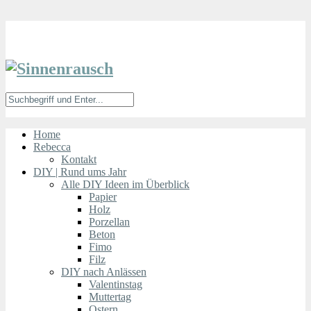
Home
Rebecca
Kontakt
DIY | Rund ums Jahr
Alle DIY Ideen im Überblick
Papier
Holz
Porzellan
Beton
Fimo
Filz
DIY nach Anlässen
Valentinstag
Muttertag
Ostern