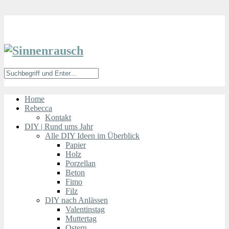
Home
Rebecca
Kontakt
DIY | Rund ums Jahr
Alle DIY Ideen im Überblick
Papier
Holz
Porzellan
Beton
Fimo
Filz
DIY nach Anlässen
Valentinstag
Muttertag
Ostern