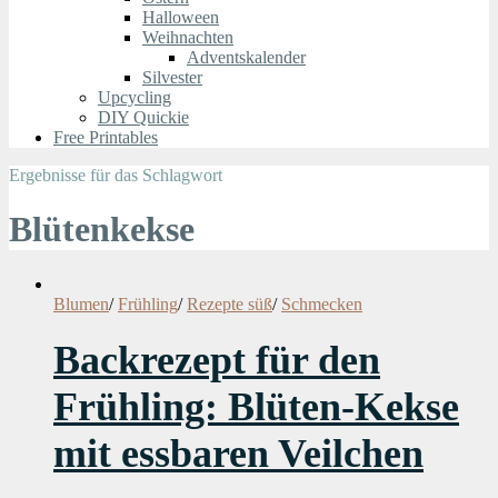
Halloween
Weihnachten
Adventskalender
Silvester
Upcycling
DIY Quickie
Free Printables
Ergebnisse für das Schlagwort
Blütenkekse
Blumen
/
Frühling
/
Rezepte süß
/
Schmecken
Backrezept für den
Frühling: Blüten-Kekse
mit essbaren Veilchen