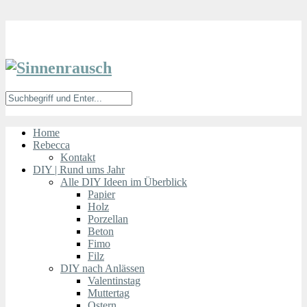
Home
Rebecca
Kontakt
DIY | Rund ums Jahr
Alle DIY Ideen im Überblick
Papier
Holz
Porzellan
Beton
Fimo
Filz
DIY nach Anlässen
Valentinstag
Muttertag
Ostern