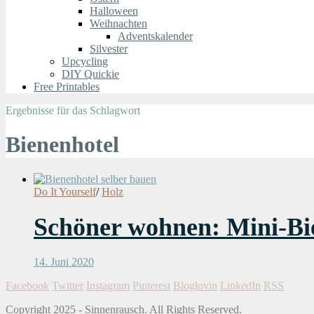
Halloween
Weihnachten
Adventskalender
Silvester
Upcycling
DIY Quickie
Free Printables
Ergebnisse für das Schlagwort
Bienenhotel
Do It Yourself
/
Holz
Schöner wohnen: Mini-Bie
14. Juni 2020
Facebook
Twitter
Instagram
Pinterest
Bloglovin
LinkedIn
RSS
Copyright 2025 - Sinnenrausch. All Rights Reserved.