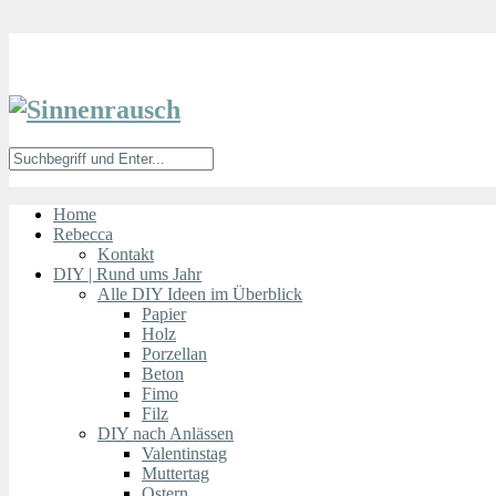
Home
Rebecca
Kontakt
DIY | Rund ums Jahr
Alle DIY Ideen im Überblick
Papier
Holz
Porzellan
Beton
Fimo
Filz
DIY nach Anlässen
Valentinstag
Muttertag
Ostern